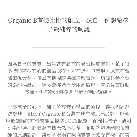
Organic B有機比比的創立，源自一份想給孩
子最純粹的呵護
因為自己的寶寶一出生就有嚴重的異位性皮膚炎，花了很
多時間尋找安心的織品衣物，才在過程中發現，原來在台
灣重視天然、無毒有機棉的選擇這麼貧乏，坊間良莠不齊
的染印棉織品，絕多數經過化學用劑處理，普遍著重鮮豔
亮麗，也都難以避免含有螢光劑的疑慮。
心疼孩子的心情，加上苦尋安心織品的過程，讓我們毅然
決然地，創立了OrganicＢ台灣在地有機原棉品牌，以全
球最嚴謹的有機紡織品標準GOTS認證，從棉花種子、農耕
到染印過程都強調有機天然為根基，並期望透過國際插畫
師的原創設計，讓更多媽媽在照撫寶寶上感受有機棉的美