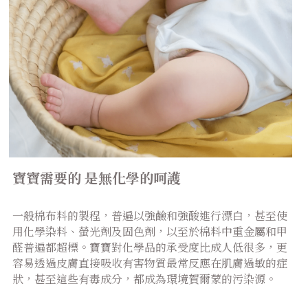
寶寶需要的 是無化學的呵護
一般棉布料的製程，普遍以強鹼和強酸進行漂白，甚至使
用化學染料、螢光劑及固色劑，以至於棉料中重金屬和甲
醛普遍都超標。寶寶對化學品的承受度比成人低很多，更
容易透過皮膚直接吸收有害物質最常反應在肌膚過敏的症
狀，甚至這些有毒成分，都成為環境賀爾蒙的污染源。